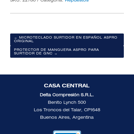
SKU:
22786
Categoría:
Repuestos
← MICROTECLADO SURTIDOR EN ESPAÑOL ASPRO
ORIGINAL
PROTECTOR DE MANGUERA ASPRO PARA
SURTIDOR DE GNC →

CASA CENTRAL
Delta Compresión S.R.L.
Benito Lynch 500
Los Troncos del Talar, CP1648
Buenos Aires, Argentina