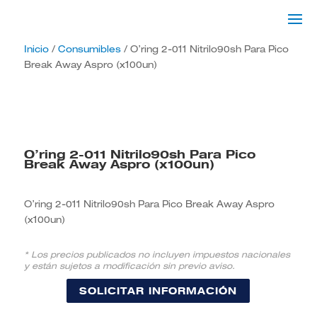
Inicio
/
Consumibles
/ O’ring 2-011 Nitrilo90sh Para Pico
Break Away Aspro (x100un)
O’ring 2-011 Nitrilo90sh Para Pico
Break Away Aspro (x100un)
O’ring 2-011 Nitrilo90sh Para Pico Break Away Aspro
(x100un)
* Los precios publicados no incluyen impuestos nacionales
y están sujetos a modificación sin previo aviso.
SOLICITAR INFORMACIÓN