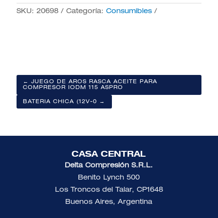
SKU:
20698
Categoría:
Consumibles
← JUEGO DE AROS RASCA ACEITE PARA
COMPRESOR IODM 115 ASPRO
BATERIA CHICA (12V-0 →
CASA CENTRAL
Delta Compresión S.R.L.
Benito Lynch 500
Los Troncos del Talar, CP1648
Buenos Aires, Argentina